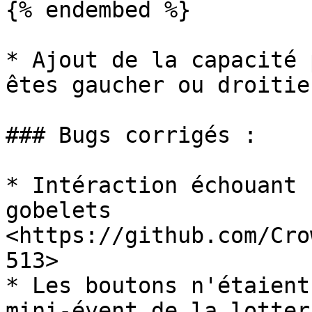
{% endembed %}

* Ajout de la capacité 
êtes gaucher ou droitier
### Bugs corrigés :

* Intéraction échouant 
gobelets 
<https://github.com/Cro
513>

* Les boutons n'étaient
mini-évent de la lotteri