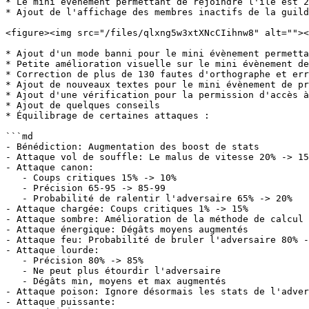
* Le mini évènement permettant de rejoindre l'île est 2
* Ajout de l'affichage des membres inactifs de la guild
<figure><img src="/files/qlxng5w3xtXNcCIihnw8" alt=""><
* Ajout d'un mode banni pour le mini évènement permetta
* Petite amélioration visuelle sur le mini évènement de
* Correction de plus de 130 fautes d'orthographe et err
* Ajout de nouveaux textes pour le mini évènement de pr
* Ajout d'une vérification pour la permission d'accès à
* Ajout de quelques conseils

* Équilibrage de certaines attaques :

```md

- Bénédiction: Augmentation des boost de stats

- Attaque vol de souffle: Le malus de vitesse 20% -> 15
- Attaque canon: 

   - Coups critiques 15% -> 10%

   - Précision 65-95 -> 85-99

   - Probabilité de ralentir l'adversaire 65% -> 20%

- Attaque chargée: Coups critiques 1% -> 15%

- Attaque sombre: Amélioration de la méthode de calcul 
- Attaque énergique: Dégâts moyens augmentés

- Attaque feu: Probabilité de bruler l'adversaire 80% -
- Attaque lourde:

   - Précision 80% -> 85%

   - Ne peut plus étourdir l'adversaire

   - Dégâts min, moyens et max augmentés

- Attaque poison: Ignore désormais les stats de l'adver
- Attaque puissante:
