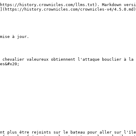
https://history.crownicles.com/llms.txt). Markdown versi
](https://history.crownicles.com/crownicles-v4/4.5.0.md)
mise à jour.

 chevalier valeureux obtiennent l'attaque bouclier à la 
es&#x20;

nt plus être rejoints sur le bateau pour aller sur l'île
