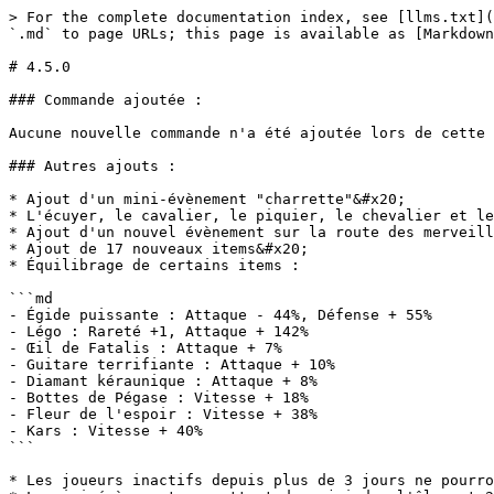
> For the complete documentation index, see [llms.txt](
`.md` to page URLs; this page is available as [Markdown
# 4.5.0

### Commande ajoutée :

Aucune nouvelle commande n'a été ajoutée lors de cette 
### Autres ajouts :

* Ajout d'un mini-évènement "charrette"&#x20;

* L'écuyer, le cavalier, le piquier, le chevalier et le
* Ajout d'un nouvel évènement sur la route des merveill
* Ajout de 17 nouveaux items&#x20;

* Équilibrage de certains items :

```md

- Égide puissante : Attaque - 44%, Défense + 55%

- Légo : Rareté +1, Attaque + 142%

- Œil de Fatalis : Attaque + 7%

- Guitare terrifiante : Attaque + 10%

- Diamant kéraunique : Attaque + 8%

- Bottes de Pégase : Vitesse + 18%

- Fleur de l'espoir : Vitesse + 38%

- Kars : Vitesse + 40%

```

* Les joueurs inactifs depuis plus de 3 jours ne pourro