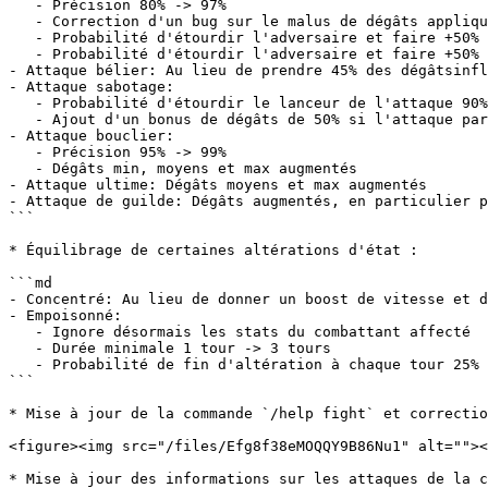
   - Précision 80% -> 97%

   - Correction d'un bug sur le malus de dégâts appliqué trop tard

   - Probabilité d'étourdir l'adversaire et faire +50% dégâts 20% -> 25%

   - Probabilité d'étourdir l'adversaire et faire +50% dégâts quand l'attaque est ratée 20% -> 0%

- Attaque bélier: Au lieu de prendre 45% des dégâtsinfl
- Attaque sabotage:

   - Probabilité d'étourdir le lanceur de l'attaque 90% -> 60%

   - Ajout d'un bonus de dégâts de 50% si l'attaque paralyse le lanceur.

- Attaque bouclier:

   - Précision 95% -> 99%

   - Dégâts min, moyens et max augmentés

- Attaque ultime: Dégâts moyens et max augmentés

- Attaque de guilde: Dégâts augmentés, en particulier p
```

* Équilibrage de certaines altérations d'état :

```md

- Concentré: Au lieu de donner un boost de vitesse et d
- Empoisonné: 

   - Ignore désormais les stats du combattant affecté

   - Durée minimale 1 tour -> 3 tours

   - Probabilité de fin d'altération à chaque tour 25% -> 35%

```

* Mise à jour de la commande `/help fight` et correctio
<figure><img src="/files/Efg8f38eMOQQY9B86Nu1" alt=""><
* Mise à jour des informations sur les attaques de la c