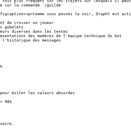
 fois plus fréquent sur les trajets sur lesquels il peut
e sur la commande `/guilde`

figcaption><p>Comme vous pouvez le voir, Drapht est acti
nt de croiser un joueur

s gobelets

eurs diverses dans les textes

ésentations des membres de l'équipe technique du bot

 l'historique des messages

%

pour éviter les valeurs absurdes

> 98%

saire.
