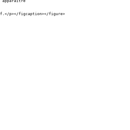
 apparaître

f.</p></figcaption></figure>
