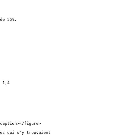
de 55%.

 1,4

caption></figure>

es qui s'y trouvaient
