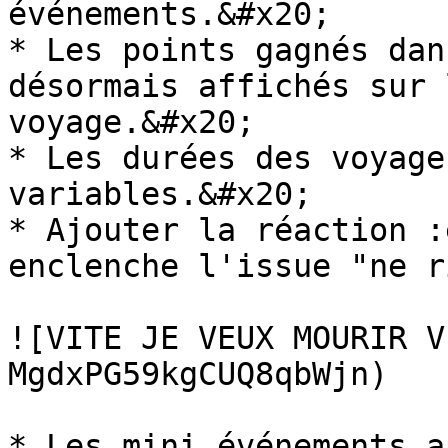
événements.&#x20;

* Les points gagnés dan
désormais affichés sur 
voyage.&#x20;

* Les durées des voyage
variables.&#x20;

* Ajouter la réaction :
enclenche l'issue "ne r
![VITE JE VEUX MOURIR V
MgdxPG59kgCUQ8qbWjn)

* Les mini événements a