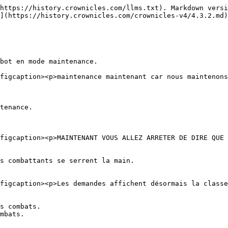
https://history.crownicles.com/llms.txt). Markdown versi
](https://history.crownicles.com/crownicles-v4/4.3.2.md)
bot en mode maintenance.

figcaption><p>maintenance maintenant car nous maintenons
tenance.

figcaption><p>MAINTENANT VOUS ALLEZ ARRETER DE DIRE QUE 
s combattants se serrent la main.

figcaption><p>Les demandes affichent désormais la classe
s combats.

mbats.
