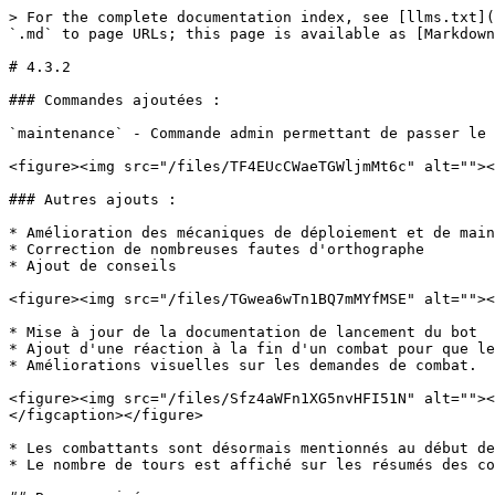
> For the complete documentation index, see [llms.txt](
`.md` to page URLs; this page is available as [Markdown
# 4.3.2

### Commandes ajoutées :

`maintenance` - Commande admin permettant de passer le 
<figure><img src="/files/TF4EUcCWaeTGWljmMt6c" alt=""><
### Autres ajouts :

* Amélioration des mécaniques de déploiement et de main
* Correction de nombreuses fautes d'orthographe

* Ajout de conseils

<figure><img src="/files/TGwea6wTn1BQ7mMYfMSE" alt=""><
* Mise à jour de la documentation de lancement du bot

* Ajout d'une réaction à la fin d'un combat pour que le
* Améliorations visuelles sur les demandes de combat.

<figure><img src="/files/Sfz4aWFn1XG5nvHFI51N" alt=""><
</figcaption></figure>

* Les combattants sont désormais mentionnés au début de
* Le nombre de tours est affiché sur les résumés des co